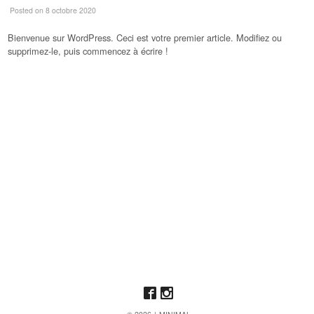
Posted
on 8 octobre 2020
Bienvenue sur WordPress. Ceci est votre premier article. Modifiez ou
supprimez-le, puis commencez à écrire !
Like us on Facebook
Follow us on Instagram