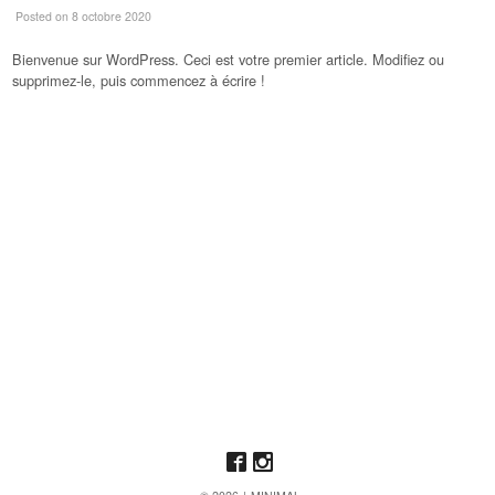
Posted
on 8 octobre 2020
Bienvenue sur WordPress. Ceci est votre premier article. Modifiez ou
supprimez-le, puis commencez à écrire !
Like us on Facebook
Follow us on Instagram